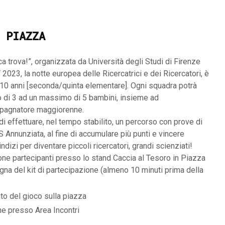
 PIAZZA
ca trova!”, organizzata da Università degli Studi di Firenze
023, la notte europea delle Ricercatrici e dei Ricercatori, è
 10 anni [seconda/quinta elementare]. Ogni squadra potrà
 di 3 ad un massimo di 5 bambini, insieme ad
pagnatore maggiorenne.
i effettuare, nel tempo stabilito, un percorso con prove di
S Annunziata, al fine di accumulare più punti e vincere
indizi per diventare piccoli ricercatori, grandi scienziati!
one partecipanti presso lo stand Caccia al Tesoro in Piazza
na del kit di partecipazione (almeno 10 minuti prima della
o del gioco sulla piazza
e presso Area Incontri