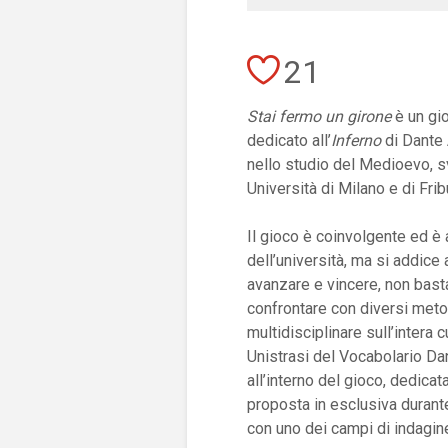
21
Stai fermo un girone
è un gio
dedicato all’
Inferno
di Dante A
nello studio del Medioevo, s
Università di Milano e di Fri
Il gioco è coinvolgente ed è
dell’università, ma si addic
avanzare e vincere, non basta
confrontare con diversi metod
multidisciplinare sull’intera c
Unistrasi del Vocabolario Dan
all’interno del gioco, dedicat
proposta in esclusiva durante
con uno dei campi di indagine 