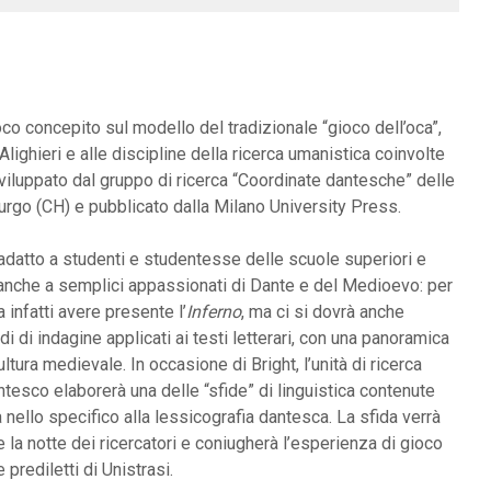
co concepito sul modello del tradizionale “gioco dell’oca”,
lighieri e alle discipline della ricerca umanistica coinvolte
viluppato dal gruppo di ricerca “Coordinate dantesche” delle
burgo (CH) e pubblicato dalla Milano University Press.
 adatto a studenti e studentesse delle scuole superiori e
e anche a semplici appassionati di Dante e del Medioevo: per
 infatti avere presente l’
Inferno
, ma ci si dovrà anche
i di indagine applicati ai testi letterari, con una panoramica
ultura medievale. In occasione di Bright, l’unità di ricerca
tesco elaborerà una delle “sfide” di linguistica contenute
a nello specifico alla lessicografia dantesca. La sfida verrà
 la notte dei ricercatori e coniugherà l’esperienza di gioco
prediletti di Unistrasi.